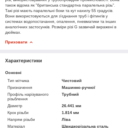
також відома як "британська стандартна паралельна різь".
Такі різі мають паралельні боки та кут нахилу 55 градусів.
Вони використовуються для з'єднання труб і фітингів у
системах водопостачання, опалення, пневматики та інших
аналогічних застосунків. Розміри різі G зазвичай виражені в
дюймах.
Приховати
Характеристики
Основні
Тип мітчика
Чистовий
Призначення
Машинно-ручної
Профіль нарізуваного
Трубний
різьблення
Діаметр
26.441 мм
Крок різьби
1.814 мм
Напрям різьби
Ліва
Матеріал
Швидкорізальна сталь