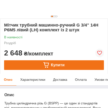
Мітчик трубний машинно-ручний G 3/4" 14Н
Р6М5 лівий (LH) комплект із 2 штук
В наявності
Роздріб
2 648
₴/комплект
Купити
Опис
Характеристики
Доставка
Оплата
Умови п
Опис
Трубна циліндрична різь G (BSPP) — це один зі стандартів
різі, використовуваних у трубопровідній промисловості. Вона