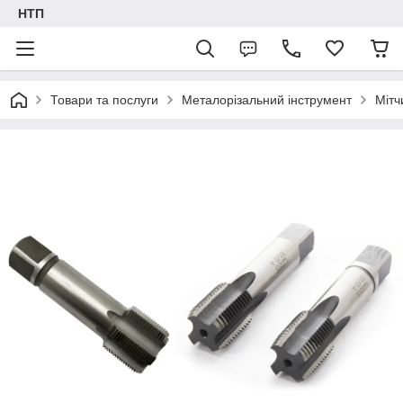
НТП
Товари та послуги
Металорізальний інструмент
Мітч