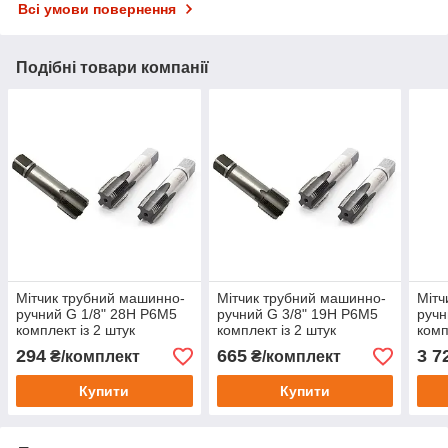
Всі умови повернення
Подібні товари компанії
Мітчик трубний машинно-
Мітчик трубний машинно-
Мітч
ручний G 1/8" 28Н Р6М5
ручний G 3/8" 19Н Р6М5
ручн
комплект із 2 штук
комплект із 2 штук
комп
294
665
3 7
₴/комплект
₴/комплект
Купити
Купити