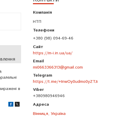
НТП
+380 (98) 094-69-46
https://m-i.in.ua/ua/
овлення
mi0663366313@gmail.com
й
аралельні
https://t.me/+InwOy0udmo0yZTJi
виражені в
+380980946946
Вінниця, Україна