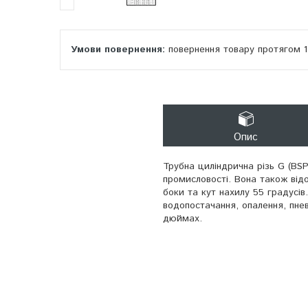
повернення товару протягом 
Опис
Трубна циліндрична різь G (BSP
промисловості. Вона також відо
боки та кут нахилу 55 градусів
водопостачання, опалення, пнев
дюймах.