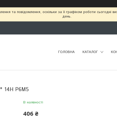
ення та повідомлення, оскільки за її графіком роботи сьогодні в
день.
ГОЛОВНА
КАТАЛОГ
КО
2" 14Н Р6М5
В наявності
406 ₴