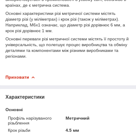
країнах, де є метрична система.
Основні характеристики різі метричної системи містять
діаметр різі (у міліметрах) і крок різі (також у міліметрах).
Наприклад, M6x1 означає, що діаметр різі дорівнює 6 мм, а
крок різі дорівнює 1 мм.
Основні переваги різі метричної системи містять її простоту й
універсальність, що полегшує процес виробництва та обміну
деталями та компонентами між різними виробниками та
регіонами.
Приховати
Характеристики
Основні
Профіль нарізуваного
Метричний
різьблення
Крок різьби
4.5 мм