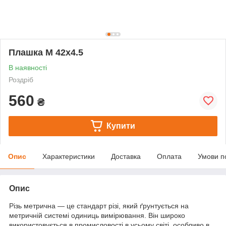
Плашка М 42х4.5
В наявності
Роздріб
560
₴
Купити
Опис
Характеристики
Доставка
Оплата
Умови п
Опис
Різь метрична — це стандарт різі, який ґрунтується на
метричній системі одиниць вимірювання. Він широко
використовується в промисловості в усьому світі, особливо в