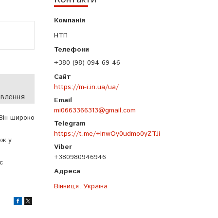
НТП
+380 (98) 094-69-46
https://m-i.in.ua/ua/
овлення
mi0663366313@gmail.com
 Він широко
https://t.me/+InwOy0udmo0yZTJi
ож у
+380980946946
с
Вінниця, Україна