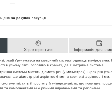
14 днів
за рахунок покупця
Характеристики
Інформація для зам
ізі, який ґрунтується на метричній системі одиниць вимірювання.
ті в усьому світі, особливо в країнах, де є метрична система.
ричної системи містять діаметр різі (у міліметрах) і крок різі (так
значає, що діаметр різі дорівнює 6 мм, а крок різі дорівнює 1 мм.
ї системи містять її простоту й універсальність, що полегшує проце
ми та компонентами між різними виробниками та регіонами.