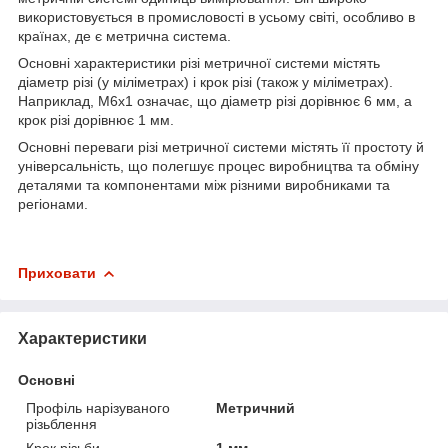
використовується в промисловості в усьому світі, особливо в
країнах, де є метрична система.
Основні характеристики різі метричної системи містять
діаметр різі (у міліметрах) і крок різі (також у міліметрах).
Наприклад, M6x1 означає, що діаметр різі дорівнює 6 мм, а
крок різі дорівнює 1 мм.
Основні переваги різі метричної системи містять її простоту й
універсальність, що полегшує процес виробництва та обміну
деталями та компонентами між різними виробниками та
регіонами.
Приховати
Характеристики
Основні
Профіль нарізуваного
Метричний
різьблення
Крок різьби
1 мм