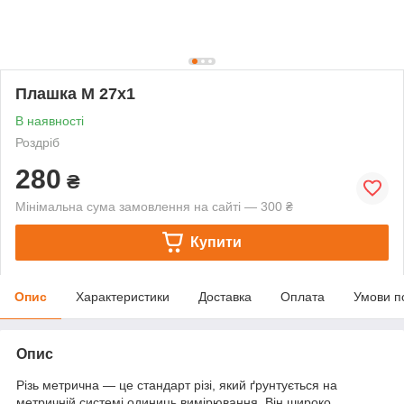
Плашка М 27х1
В наявності
Роздріб
280
₴
Мінімальна сума замовлення на сайті — 300 ₴
Купити
Опис
Характеристики
Доставка
Оплата
Умови п
Опис
Різь метрична — це стандарт різі, який ґрунтується на
метричній системі одиниць вимірювання. Він широко