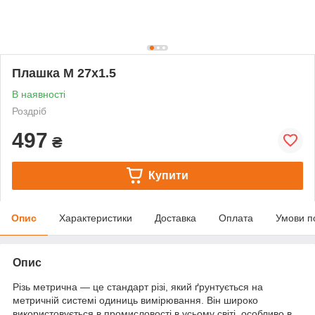
Плашка М 27х1.5
В наявності
Роздріб
497
₴
Купити
Опис
Характеристики
Доставка
Оплата
Умови п
Опис
Різь метрична — це стандарт різі, який ґрунтується на
метричній системі одиниць вимірювання. Він широко
використовується в промисловості в усьому світі, особливо в