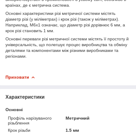
країнах, де є метрична система.
Основні характеристики різі метричної системи містять
діаметр різі (у міліметрах) і крок різі (також у міліметрах).
Наприклад, M6x1 означає, що діаметр різі дорівнює 6 мм, а
крок різі становить 1 мм.
Основні переваги різі метричної системи містять її простоту й
універсальність, що полегшує процес виробництва та обміну
деталями та компонентами між різними виробниками та
регіонами.
Приховати
Характеристики
Основні
Профіль нарізуваного
Метричний
різьблення
Крок різьби
1.5 мм