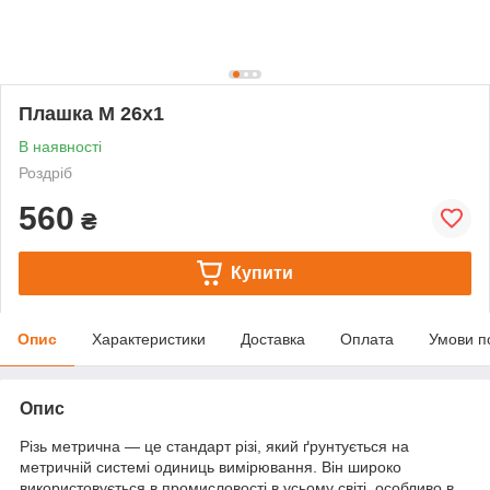
Плашка М 26х1
В наявності
Роздріб
560
₴
Купити
Опис
Характеристики
Доставка
Оплата
Умови п
Опис
Різь метрична — це стандарт різі, який ґрунтується на
метричній системі одиниць вимірювання. Він широко
використовується в промисловості в усьому світі, особливо в