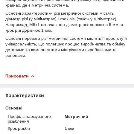
країнах, де є метрична система.
Основні характеристики різі метричної системи містять
діаметр різі (у міліметрах) і крок різі (також у міліметрах).
Наприклад, M6x1 означає, що діаметр різі дорівнює 6 мм, а
крок різі дорівнює 1 мм.
Основні переваги різі метричної системи містять її простоту й
універсальність, що полегшує процес виробництва та обміну
деталями та компонентами між різними виробниками та
регіонами.
Приховати
Характеристики
Основні
Профіль нарізуваного
Метричний
різьблення
Крок різьби
1 мм