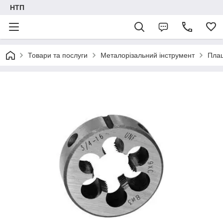
НТП
Товари та послуги
Металорізальний інструмент
Пла