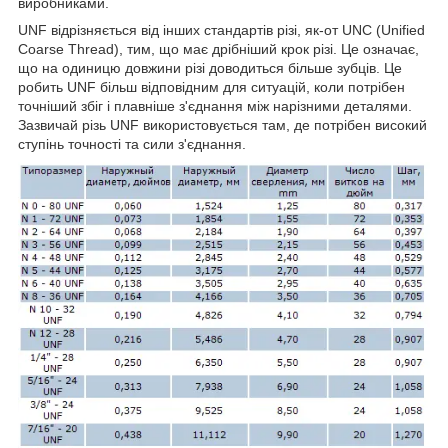
виробниками.
UNF відрізняється від інших стандартів різі, як-от UNC (Unified
Coarse Thread), тим, що має дрібніший крок різі. Це означає,
що на одиницю довжини різі доводиться більше зубців. Це
робить UNF більш відповідним для ситуацій, коли потрібен
точніший збіг і плавніше з'єднання між нарізними деталями.
Зазвичай різь UNF використовується там, де потрібен високий
ступінь точності та сили з'єднання.