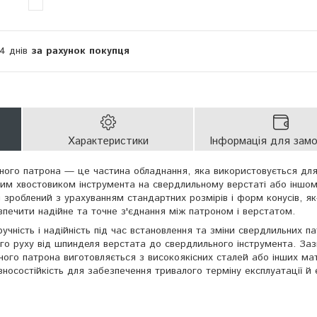
14 днів
за рахунок покупця
Характеристики
Інформація для зам
ного патрона — це частина обладнання, яка використовується для
ним хвостовиком інструмента на свердлильному верстаті або іншо
 зроблений з урахуванням стандартних розмірів і форм конусів, як
зпечити надійне та точне з'єднання між патроном і верстатом.
учність і надійність під час встановлення та зміни свердлильних па
о руху від шпинделя верстата до свердлильного інструмента. За
ого патрона виготовляється з високоякісних сталей або інших мат
носостійкість для забезпечення тривалого терміну експлуатації й