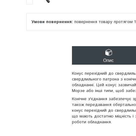
повернення товару протягом 
Опис
Конус перехідний до свердлиль
свердлильного патрона з коніч
обладнанні. Цей конус зазвичай
Морзе або інші типи, щоб забе
Конічне з'єднання забезпечує зр
також передавання обертальног
конус перехідний до свердлильн
що мають достатню міцність і з
роботи обладнання.