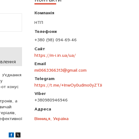
НТП
+380 (98) 094-69-46
https://m-i.in.ua/ua/
овлення
mi0663366313@gmail.com
 з'єднання
му
https://t.me/+InwOy0udmo0yZTJi
-от конус
+380980946946
тронів, а
звичай
еріалів,
 ефективної
Вінниця, Україна