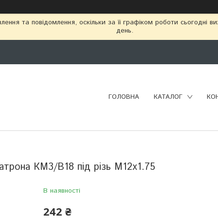
ення та повідомлення, оскільки за її графіком роботи сьогодні в
день.
ГОЛОВНА
КАТАЛОГ
КО
атрона КМ3/В18 під різь М12х1.75
В наявності
242 ₴