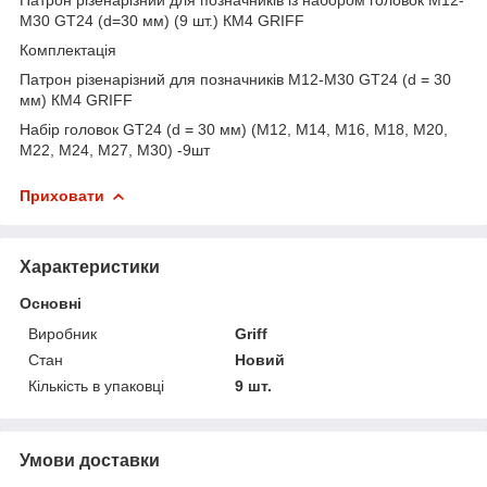
М30 GT24 (d=30 мм) (9 шт.) КМ4 GRIFF
Комплектація
Патрон різенарізний для позначників М12-М30 GT24 (d = 30
мм) КМ4 GRIFF
Набір головок GT24 (d = 30 мм) (М12, М14, М16, М18, М20,
М22, М24, М27, М30) -9шт
Приховати
Характеристики
Основні
Виробник
Griff
Стан
Новий
Кількість в упаковці
9 шт.
Умови доставки