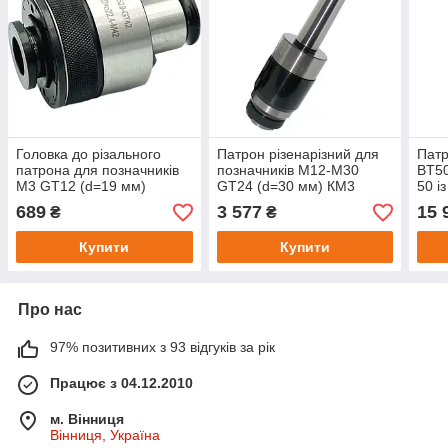
Головка до різального
Патрон різенарізний для
Патр
патрона для позначників
позначників М12-М30
BT50
М3 GT12 (d=19 мм)
GT24 (d=30 мм) КМ3
50 із
GRIFF
GRIFF
20, 2
689
3 577
15 
₴
₴
34)
Купити
Купити
Про нас
97% позитивних з 93 відгуків за рік
Працює з 04.12.2010
м. Вінниця
Вінниця, Україна