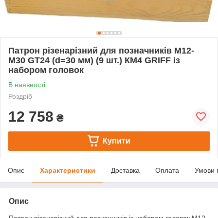
Патрон різенарізний для позначників М12-
М30 GT24 (d=30 мм) (9 шт.) КМ4 GRIFF із
набором головок
В наявності
Роздріб
12 758
₴
Купити
Опис
Характеристики
Доставка
Оплата
Умови 
Опис
Патрон різенарізний для позначників із набором головок М12-