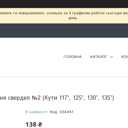
ення та повідомлення, оскільки за її графіком роботи сьогодні в
день.
ГОЛОВНА
КАТАЛОГ
КО
я свердел №2 (Кути 117°, 125°, 130°, 135°)
В наявності
Код:
034451
138 ₴