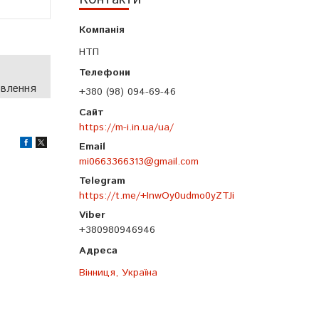
НТП
овлення
+380 (98) 094-69-46
https://m-i.in.ua/ua/
mi0663366313@gmail.com
https://t.me/+InwOy0udmo0yZTJi
+380980946946
Вінниця, Україна