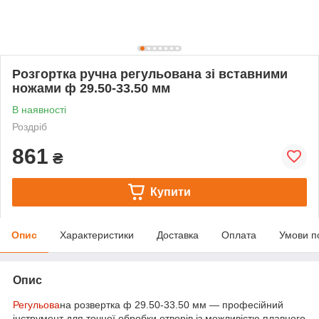
Розгортка ручна регульована зі вставними
ножами ф 29.50-33.50 мм
В наявності
Роздріб
861
₴
Купити
Опис
Характеристики
Доставка
Оплата
Умови п
Опис
Регульова
на розвертка ф 29.50-33.50 мм — професійний
інструмент для точної обробки отворів із можливістю плавного