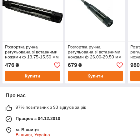
Розгортка ручна
Розгортка ручна
Розг
регульована зі вставними
регульована зі вставними
регу
ножами ф 13.75-15.50 мм
ножами ф 26.00-29.50 мм
ножа
476
679
980
₴
₴
Купити
Купити
Про нас
97% позитивних з 93 відгуків за рік
Працює з 04.12.2010
м. Вінниця
Вінниця, Україна