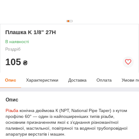
Плашка K 1/8" 27Н
В наявності
Роздріб
105
₴
Опис
Характеристики
Доставка
Оплата
Умови п
Опис
Різьба
конічна дюймова К (NPT, National Pipe Taper) з кутом
профілю 60° — один із найпоширеніших типів різьби,
основним призначенням якої є з’єднання різноманітної
паливної, мастильної, повітряної та водяної трубопровідної
апаратури верстатів і машин.