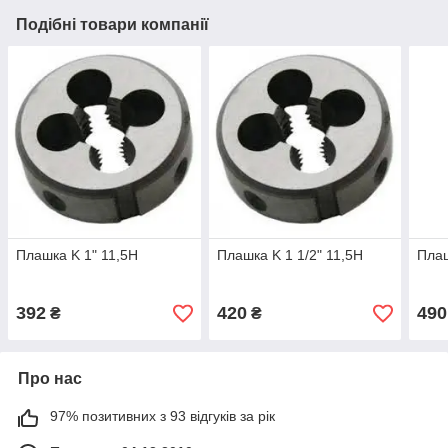
Подібні товари компанії
Плашка K 1" 11,5Н
Плашка K 1 1/2" 11,5Н
Плаш
392
420
490
₴
₴
Про нас
97% позитивних з 93 відгуків за рік