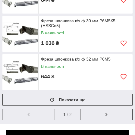
644
₴
Фреза шпонкова к/х ф 30 мм Р6М5К5
(HSSCo5)
В наявності
1 036
₴
Фреза шпонкова к/х ф 32 мм Р6М5
В наявності
644
₴
Показати ще
1
/ 2