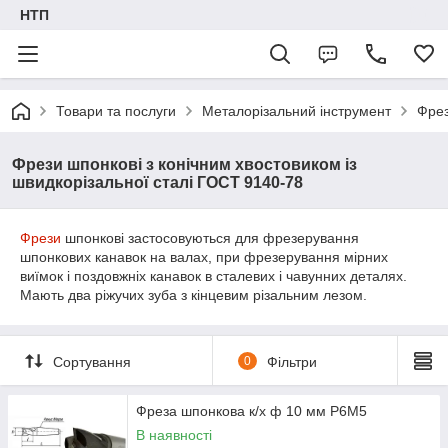
НТП
Товари та послуги
Металорізальний інструмент
Фре
Фрези шпонкові з конічним хвостовиком із
швидкорізальної сталі ГОСТ 9140-78
Фрези
шпонкові застосовуються для фрезерування
шпонкових канавок на валах, при фрезерування мірних
виїмок і поздовжніх канавок в сталевих і чавунних деталях.
Мають два ріжучих зуба з кінцевим різальним лезом.
Сортування
0
Фільтри
Фреза шпонкова к/х ф 10 мм Р6М5
В наявності